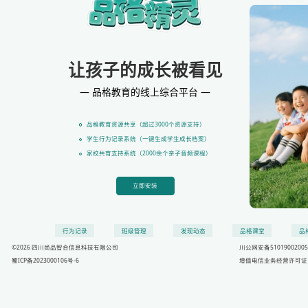
让孩子的成长被看见
— 品格教育的线上综合平台 —
品格教育资源共享（超过3000个资源支持）
学生行为记录系统（一键生成学生成长档案）
家校共育支持系统（2000余个亲子音频课程）
立即安装
行为记录
班级管理
发现动态
品格课堂
品
©2026 四川尚品智合信息科技有限公司
川公网安备51019002005
蜀ICP备2023000106号-6
增值电信业务经营许可证：川